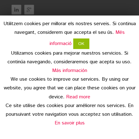
Utilitzem cookies per millorar els nostres serveis. Si continua
navegant, considerem que accepta el seu ús.
Més
informació
OK
Utilizamos cookies para mejorar nuestros servicios. Si
continúa navegando, consideraremos que acepta su uso.
mentions légales
Más información
We use cookies to improve our services. By using our
protection des données
website, you agree that we can place these cookies on your
copyright
device.
Read more
Ce site utilise des cookies pour améliorer nos services. En
© 2026 Embotits Vall del Ges S.L.
poursuivant votre navigation vous acceptez son utilisation.
En savoir plus