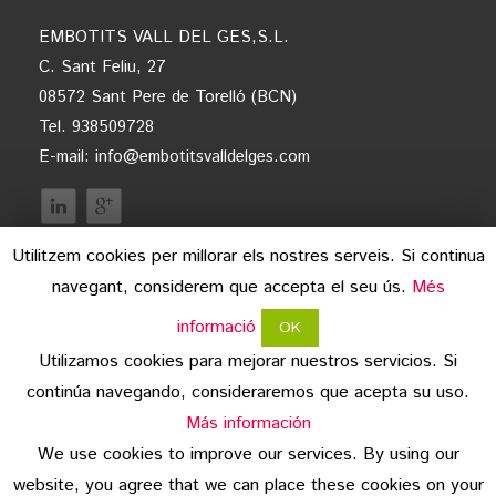
EMBOTITS VALL DEL GES,S.L.
C. Sant Feliu, 27
08572 Sant Pere de Torelló (BCN)
Tel. 938509728
E-mail:
info@embotitsvalldelges.com
Utilitzem cookies per millorar els nostres serveis. Si continua
navegant, considerem que accepta el seu ús.
Més
informació
OK
Utilizamos cookies para mejorar nuestros servicios. Si
continúa navegando, consideraremos que acepta su uso.
avís legal
Más información
We use cookies to improve our services. By using our
protecció de dades
website, you agree that we can place these cookies on your