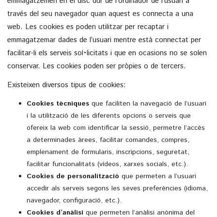
emmagatzemen en el disc dur de l’ordinador de l’usuari a
través del seu navegador quan aquest es connecta a una
web. Les cookies es poden utilitzar per recaptar i
emmagatzemar dades de l’usuari mentre està connectat per
facilitar-li els serveis sol•licitats i que en ocasions no se solen
conservar. Les cookies poden ser pròpies o de tercers.
Existeixen diversos tipus de cookies:
Cookies tècniques
que faciliten la navegació de l’usuari
i la utilització de les diferents opcions o serveis que
ofereix la web com identificar la sessió, permetre l’accés
a determinades àrees, facilitar comandes, compres,
emplenament de formularis, inscripcions, seguretat,
facilitar funcionalitats (vídeos, xarxes socials, etc.).
Cookies de personalització
que permeten a l’usuari
accedir als serveis segons les seves preferències (idioma,
navegador, configuració, etc.).
Cookies d’anàlisi
que permeten l’anàlisi anònima del