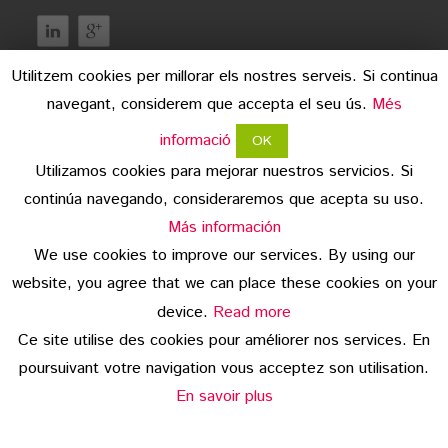
Utilitzem cookies per millorar els nostres serveis. Si continua
navegant, considerem que accepta el seu ús.
Més
informació
OK
Utilizamos cookies para mejorar nuestros servicios. Si
continúa navegando, consideraremos que acepta su uso.
mentions légales
Más información
We use cookies to improve our services. By using our
protection des données
website, you agree that we can place these cookies on your
copyright
device.
Read more
Ce site utilise des cookies pour améliorer nos services. En
© 2026 Embotits Vall del Ges S.L.
poursuivant votre navigation vous acceptez son utilisation.
En savoir plus