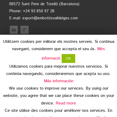
08572 Sant Pere de Torelló (Barcelona)
Phone: +34 93 850 97 28
E-mail:
export@embotitsvalldelges.com
Utilitzem cookies per millorar els nostres serveis. Si continua
navegant, considerem que accepta el seu ús.
Més
informació
OK
Utilizamos cookies para mejorar nuestros servicios. Si
continúa navegando, consideraremos que acepta su uso.
legal advice
Más información
We use cookies to improve our services. By using our
data protection
website, you agree that we can place these cookies on your
copyright
device.
Read more
Ce site utilise des cookies pour améliorer nos services. En
© 2026 Embotits Vall del Ges S.L.