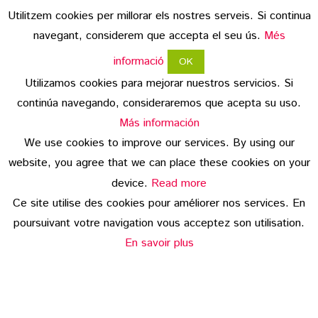
Utilitzem cookies per millorar els nostres serveis. Si continua
navegant, considerem que accepta el seu ús.
Més
informació
OK
Utilizamos cookies para mejorar nuestros servicios. Si
continúa navegando, consideraremos que acepta su uso.
aviso legal
Más información
We use cookies to improve our services. By using our
protección de datos
website, you agree that we can place these cookies on your
copyright
device.
Read more
Ce site utilise des cookies pour améliorer nos services. En
© 2026 Embotits Vall del Ges S.L.
poursuivant votre navigation vous acceptez son utilisation.
En savoir plus