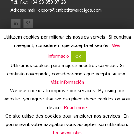
Tél. fixe: +34 93 850 97 28
Adresse mail:
export@embotitsvalldelges.com
Utilitzem cookies per millorar els nostres serveis. Si continua
navegant, considerem que accepta el seu ús.
Més
informació
OK
Utilizamos cookies para mejorar nuestros servicios. Si
continúa navegando, consideraremos que acepta su uso.
mentions légales
Más información
We use cookies to improve our services. By using our
protection des données
website, you agree that we can place these cookies on your
copyright
device.
Read more
Ce site utilise des cookies pour améliorer nos services. En
© 2026 Embotits Vall del Ges S.L.
poursuivant votre navigation vous acceptez son utilisation.
En savoir plus