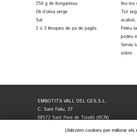
250 g de llonganissa
feu-los
Oli d’oliva verge
Tot segu
Sal
acabat,
2 o 3 llesques de pa de pagès
Peleu la
podeu en
Serviu 
sobre.
EMBOTITS VALL DEL GES,S.L.
C. Sant Feliu, 27
08572 Sant Pere de Torelló (BCN)
Tel. 938509728
Utilitzem cookies per millorar el
E-mail:
info@embotitsvalldelges.com