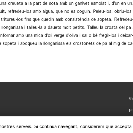
 una creueta a la part de sota amb un ganivet esmolat i, d’un en un
it, refredeu-los amb aigua, que no es coguin. Peleu-los, obriu-los p
 tritureu-los fins que quedin amb consistència de sopeta. Refredeu
 llonganissa i talleu-la a dauets molt petits. Talleu la crosta del p
fornar amb una mica d’oli verge d’oliva i sal o bé fregir-los i deixar-l
la sopeta i aboqueu la llonganissa els crostonets de pa al mig de c
av
p
c
s nostres serveis. Si continua navegant, considerem que accepta