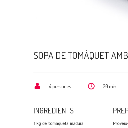
SOPA DE TOMÀQUET AMB
4 persones
20 min
INGREDIENTS
PRE
1 kg de tomàquets madurs
Proveïu