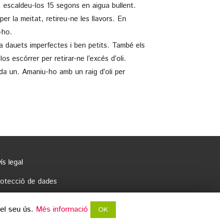
, escaldeu-los 15 segons en aigua bullent.
er la meitat, retireu-ne les llavors. En
-ho.
a a dauets imperfectes i ben petits. També els
os escórrer per retirar-ne l’excés d’oli.
ada un. Amaniu-ho amb un raig d’oli per
ís legal
rotecció de dades
opyright
 el seu ús.
Més informació
OK