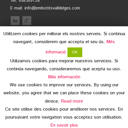
Tel. 938509728
E-mail:
info@embotitsvalldelges.com
Utilitzem cookies per millorar els nostres serveis. Si continua
navegant, considerem que accepta el seu ús.
Més
informació
OK
Utilizamos cookies para mejorar nuestros servicios. Si
continúa navegando, consideraremos que acepta su uso.
aviso legal
Más información
We use cookies to improve our services. By using our
protección de datos
website, you agree that we can place these cookies on your
copyright
device.
Read more
Ce site utilise des cookies pour améliorer nos services. En
© 2026 Embotits Vall del Ges S.L.
poursuivant votre navigation vous acceptez son utilisation.
En savoir plus