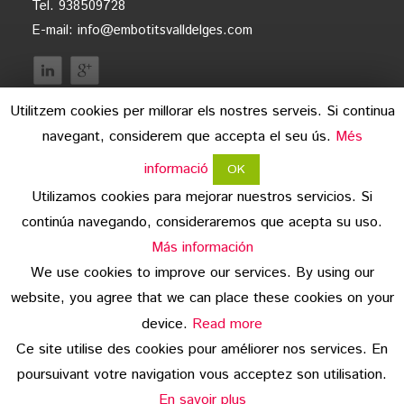
Tel. 938509728
E-mail:
info@embotitsvalldelges.com
Utilitzem cookies per millorar els nostres serveis. Si continua
navegant, considerem que accepta el seu ús.
Més
informació
OK
Utilizamos cookies para mejorar nuestros servicios. Si
continúa navegando, consideraremos que acepta su uso.
aviso legal
Más información
We use cookies to improve our services. By using our
protección de datos
website, you agree that we can place these cookies on your
copyright
device.
Read more
Ce site utilise des cookies pour améliorer nos services. En
© 2026 Embotits Vall del Ges S.L.
poursuivant votre navigation vous acceptez son utilisation.
En savoir plus