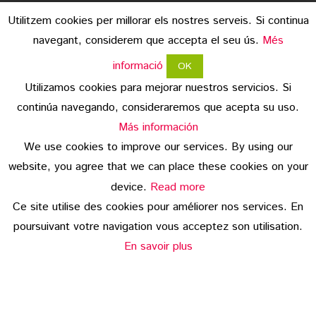
Utilitzem cookies per millorar els nostres serveis. Si continua
navegant, considerem que accepta el seu ús.
Més
informació
OK
Utilizamos cookies para mejorar nuestros servicios. Si
continúa navegando, consideraremos que acepta su uso.
mentions légales
Más información
We use cookies to improve our services. By using our
protection des données
website, you agree that we can place these cookies on your
copyright
device.
Read more
Ce site utilise des cookies pour améliorer nos services. En
© 2026 Embotits Vall del Ges S.L.
poursuivant votre navigation vous acceptez son utilisation.
En savoir plus