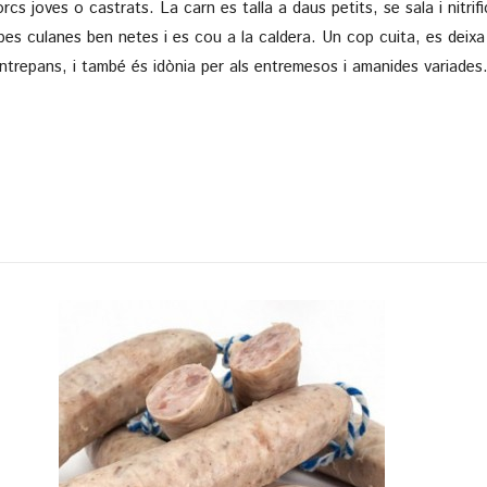
s joves o castrats. La carn es talla a daus petits, se sala i nitrifi
pes culanes ben netes i es cou a la caldera. Un cop cuita, es deixa 
trepans, i també és idònia per als entremesos i amanides variades. 