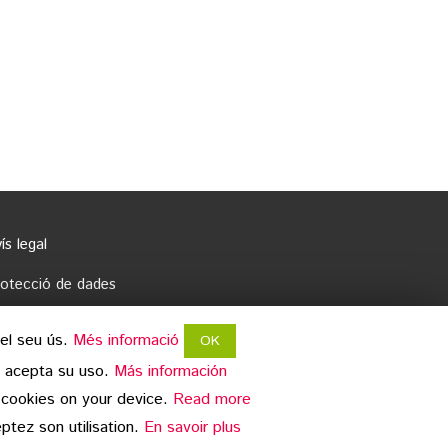
ís legal
rotecció de dades
opyright
 el seu ús.
Més informació
OK
e acepta su uso.
Más información
 2026 Embotits Vall del Ges S.L.
 cookies on your device.
Read more
ptez son utilisation.
En savoir plus