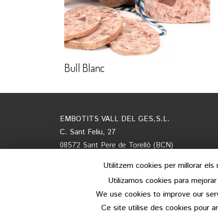
Bull Blanc
EMBOTITS VALL DEL GES,S.L.
C. Sant Feliu, 27
08572 Sant Pere de Torelló (BCN)
Tel. 938509728
Utilitzem cookies per millorar el
E-mail:
info@embotitsvalldelges.com
Utilizamos cookies para mejorar
We use cookies to improve our serv
Ce site utilise des cookies pour a