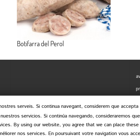
Botifarra del Perol
av
p
c
s nostres serveis. Si continua navegant, considerem que accepta
 nuestros servicios. Si continúa navegando, consideraremos qu
©
ices. By using our website, you agree that we can place these
méliorer nos services. En poursuivant votre navigation vous acce